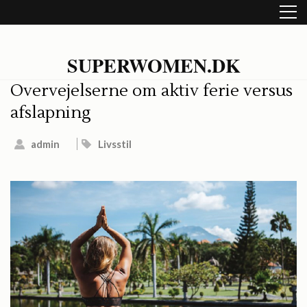
Skip
to
content
(Press
SUPERWOMEN.DK
Enter)
Overvejelserne om aktiv ferie versus
afslapning
admin
Livsstil