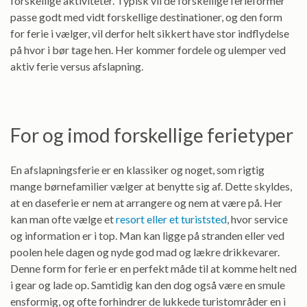
forskellige aktiviteter. Typisk vil de forskellige ferieformer
passe godt med vidt forskellige destinationer, og den form
for ferie i vælger, vil derfor helt sikkert have stor indflydelse
på hvor i bør tage hen. Her kommer fordele og ulemper ved
aktiv ferie versus afslapning.
For og imod forskellige ferietyper
En afslapningsferie er en klassiker og noget, som rigtig
mange børnefamilier vælger at benytte sig af. Dette skyldes,
at en daseferie er nem at arrangere og nem at være på. Her
kan man ofte vælge et
resort eller et turiststed
, hvor service
og information er i top. Man kan ligge på stranden eller ved
poolen hele dagen og nyde god mad og lækre drikkevarer.
Denne form for ferie er en perfekt måde til at komme helt ned
i gear og lade op. Samtidig kan den dog også være en smule
ensformig, og ofte forhindrer de lukkede turistområder en i